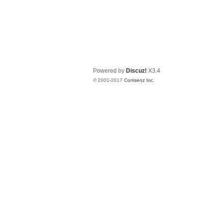
Powered by
Discuz!
X3.4
© 2001-2017
Comsenz Inc.