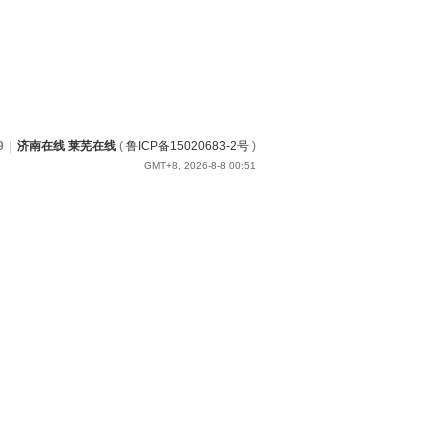
9
|
济南在线 莱芜在线
(
鲁ICP备15020683-2号
)
GMT+8, 2026-8-8 00:51