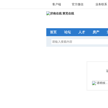
客户端
官方微信
业务联系 1
首页
论坛
人才
房产
请稍候...