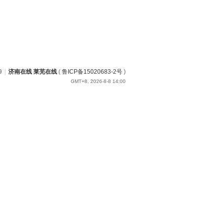
9
|
济南在线 莱芜在线
(
鲁ICP备15020683-2号
)
GMT+8, 2026-8-8 14:00