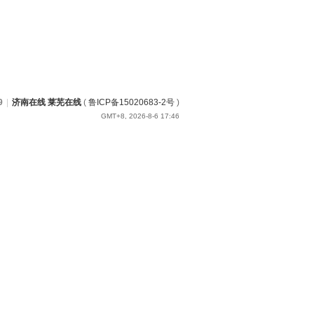
9
|
济南在线 莱芜在线
(
鲁ICP备15020683-2号
)
GMT+8, 2026-8-6 17:46