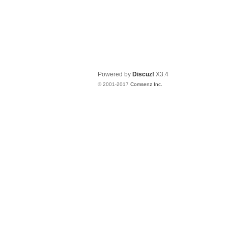
Powered by
Discuz!
X3.4
© 2001-2017
Comsenz Inc.