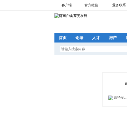
客户端
官方微信
业务联系 1
首页
论坛
人才
房产
请稍候...