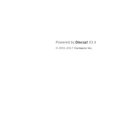
Powered by
Discuz!
X3.4
© 2001-2017
Comsenz Inc.