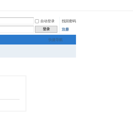
自动登录
找回密码
登录
注册
快捷导航