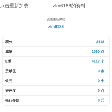
点击重新加载
zlm6188的资料
点击重新加载
zlm6188
积分
3418
威望
1060 点
E币
4117 个
贡献值
0 点
银元
0 个
好评度
0 点
银行存款
0 元