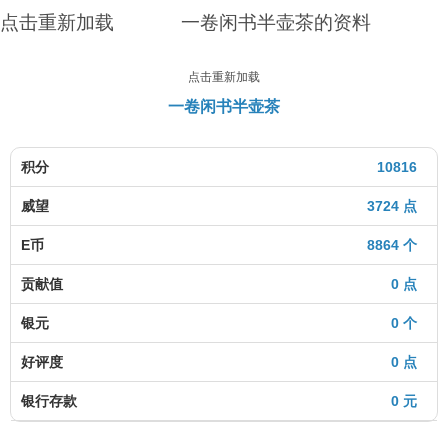
点击重新加载
一卷闲书半壶茶的资料
点击重新加载
一卷闲书半壶茶
积分
10816
威望
3724 点
E币
8864 个
贡献值
0 点
银元
0 个
好评度
0 点
银行存款
0 元