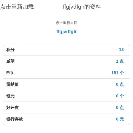
点击重新加载
ffgjvdfglr的资料
点击重新加载
ffgjvdfglr
积分
13
威望
1 点
E币
151 个
贡献值
0 点
银元
0 个
好评度
0 点
银行存款
0 元