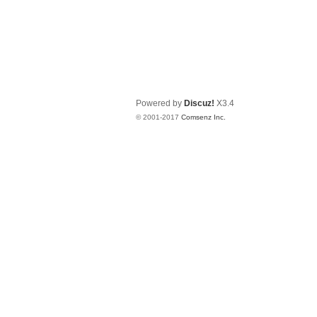
Powered by
Discuz!
X3.4
© 2001-2017
Comsenz Inc.