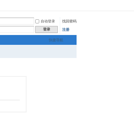
自动登录
找回密码
登录
注册
快捷导航