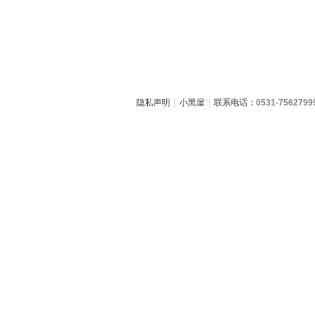
隐私声明
|
小黑屋
|
联系电话：0531-7562799