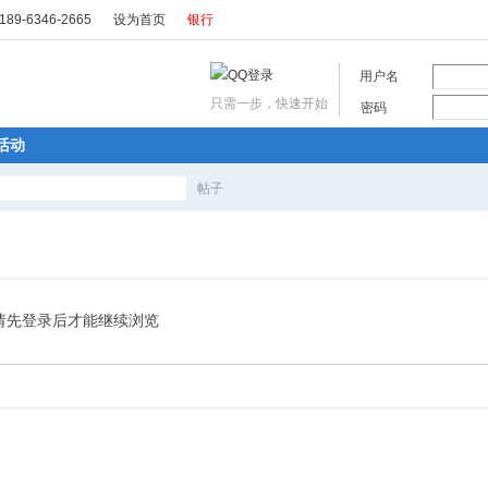
89-6346-2665
设为首页
银行
用户名
只需一步，快速开始
密码
活动
帖子
搜
索
请先登录后才能继续浏览