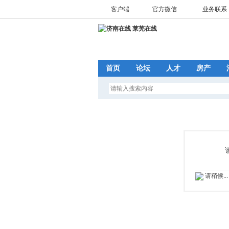
客户端
官方微信
业务联系 1
首页
论坛
人才
房产
请稍候...