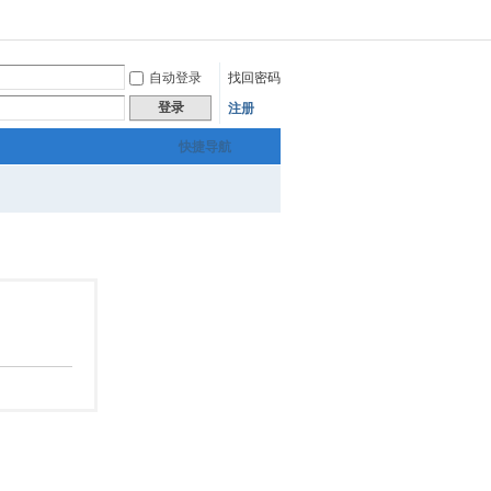
自动登录
找回密码
登录
注册
快捷导航