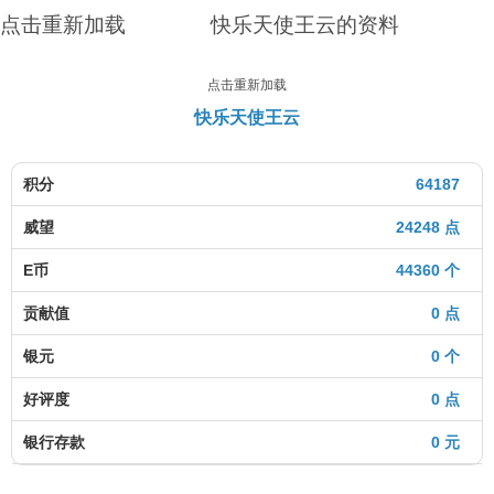
点击重新加载
快乐天使王云的资料
点击重新加载
快乐天使王云
积分
64187
威望
24248 点
E币
44360 个
贡献值
0 点
银元
0 个
好评度
0 点
银行存款
0 元