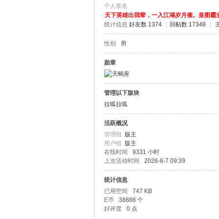
个人签名
天下英雄出我辈，一入江湖岁月催。皇图霸
南
统计信息
好友数 1374
|
回帖数 17348
|
性别
男
勋章
管理以下版块
拉呱拉呱
在
活跃概况
管理组
版主
用户组
版主
在线时间
9331 小时
上次活动时间
2026-8-7 09:39
统计信息
已用空间
747 KB
E币
38888 个
好评度
0 点