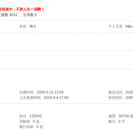
业笑谈中，不胜人生一场醉！
主题数 4632
|
分享数 0
学历
博士
个人主页
http:/
注册时间
2009-5-15 13:50
最后访问
2026
上次发表时间
2026-8-4 17:00
所在时区
(GM
积分
132642
威望
38709 
贡献值
0 点
银元
0 个
银行存款
0 元