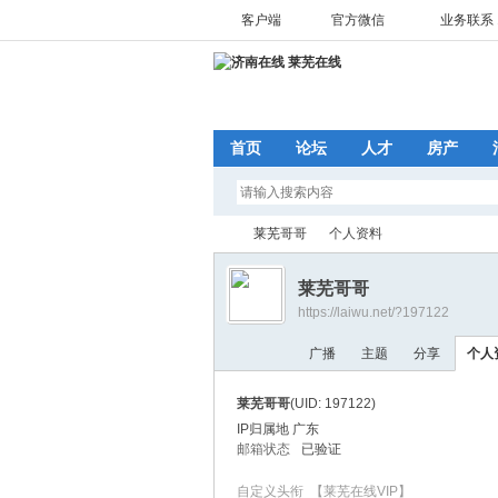
客户端
官方微信
业务联系 1
首页
论坛
人才
房产
莱芜哥哥
个人资料
莱芜哥哥
https://laiwu.net/?197122
济
›
›
广播
主题
分享
个人
莱芜哥哥
(UID: 197122)
IP归属地 广东
邮箱状态
已验证
自定义头衔
【莱芜在线VIP】