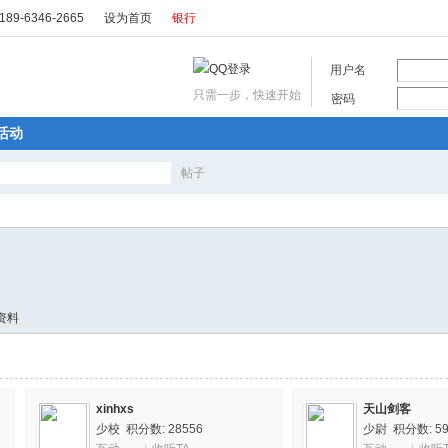
89-6346-2665
设为首页
银行
用户名
只需一步，快速开始
密码
活动
帖子
搜
索
资料
xinhxs
天山剑客
少校
积分数: 28556
少尉
积分数: 59