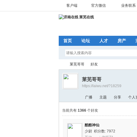
客户端
官方微信
业务联系 1
首页
论坛
人才
房产
莱芜哥哥
好友
莱芜哥哥
https://laiwu.net/?18259
济
›
›
广播
主题
分享
个人
当前共有
1366
个好友
酷酷神仙
少尉
积分数: 7972