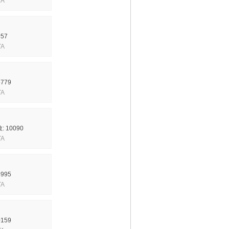
A
57
A
779
A
 10090
A
995
A
159