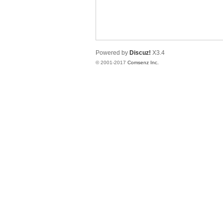
南
Powered by
Discuz!
X3.4
© 2001-2017
Comsenz Inc.
在