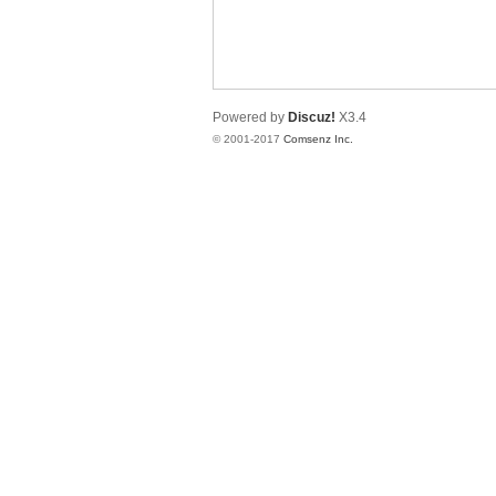
南
Powered by
Discuz!
X3.4
© 2001-2017
Comsenz Inc.
在