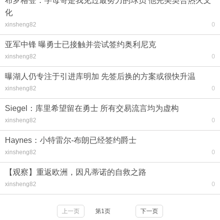
布罗格登：字母哥是我见过最努力的球员 他完美契合热火文
化
xinsheng82
0
亚军中锋 曝勇士已接触并尝试签约奥利尼克
xinsheng82
0
曝湖人仍专注于引进库明加 先签后换的方案或很快升温
xinsheng82
0
Siegel：库里希望留在勇士 所有交易流言均为虚构
xinsheng82
0
Haynes：小特雷尔-布朗已经签约爵士
xinsheng82
0
【观察】重返欧洲，因凡蒂诺的自救之路
xinsheng82
0
上一页
第1页
下一页