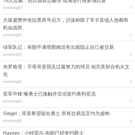
76人总裁：恩比德状态极佳 他渴望打很多场比赛
xinsheng82
0
大坂盛赞伊埃拉票房号召力，沙波称除了辛卡其他人他都有
机会战胜
xinsheng82
0
绿军队记：布朗不满塔图姆没有出面阻止自己被交易
xinsheng82
0
布罗格登：字母哥是我见过最努力的球员 他完美契合热火文
化
xinsheng82
0
亚军中锋 曝勇士已接触并尝试签约奥利尼克
xinsheng82
0
Siegel：库里希望留在勇士 所有交易流言均为虚构
xinsheng82
0
Haynes：小特雷尔-布朗已经签约爵士