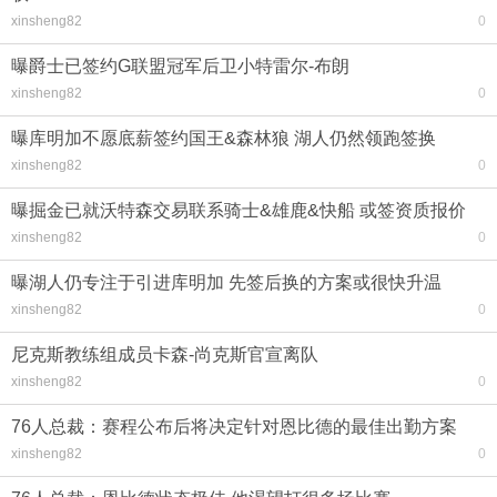
xinsheng82
0
曝爵士已签约G联盟冠军后卫小特雷尔-布朗
xinsheng82
0
曝库明加不愿底薪签约国王&森林狼 湖人仍然领跑签换
xinsheng82
0
曝掘金已就沃特森交易联系骑士&雄鹿&快船 或签资质报价
xinsheng82
0
曝湖人仍专注于引进库明加 先签后换的方案或很快升温
xinsheng82
0
尼克斯教练组成员卡森-尚克斯官宣离队
xinsheng82
0
76人总裁：赛程公布后将决定针对恩比德的最佳出勤方案
xinsheng82
0